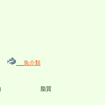
魚介類
化物 脂質