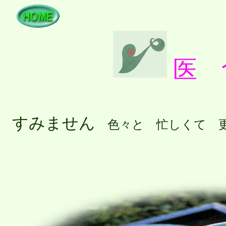
医 
すみません
色々と 忙しくて 更
数年かけて完成
平成２０年６