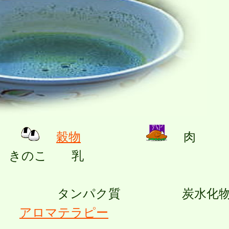
穀物
肉
きのこ 乳
タンパク質 炭水
ル
アロマテラピー