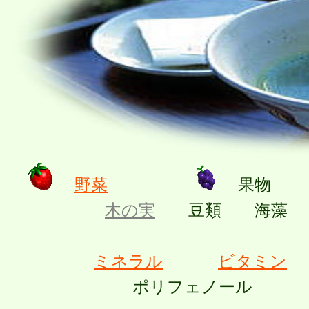
野菜
果物
木の実
豆類 海藻 
ミネラル
ビタミン
ポリフェノー